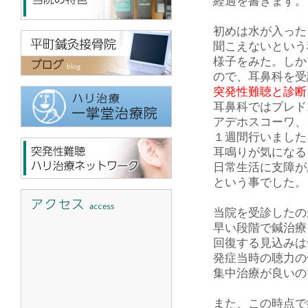
経過を書きます。
初めは水が入った
聞こえないという
様子をみた。しか
ので、耳鼻科を受
突発性難聴と診断
耳鼻科ではプレド
アデホスコーワ、
１週間行いました
耳鳴りが気になる
日常生活に支障が
という事でした。
当院を受診したの
早い段階で鍼治療
回復する見込みは
発症当時の聴力の
集中治療が良いの
また、この時点で