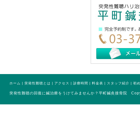
ホーム
|
突発性難聴とは
|
アクセス
|
診療時間
|
料金表
|
スタッフ紹介
|
初
突発性難聴の回復に鍼治療をうけてみませんか？平町鍼灸接骨院 Copyright(ｃ