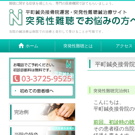
難聴に関する症状を感じたら、専門の医療機関で診てもらいましょう。
当院の鍼治療は病院での治療と並行して受けることが可能です。
ホーム
突発性難聴とは
アクセス
平町鍼灸接骨院
突発性難聴完治例1
こんにちは、
平町鍼灸接骨院の
前回、初診時の聴
その患者様の当院