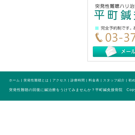
ホーム
|
突発性難聴とは
|
アクセス
|
診療時間
|
料金表
|
スタッフ紹介
|
初
突発性難聴の回復に鍼治療をうけてみませんか？平町鍼灸接骨院 Copyright(ｃ