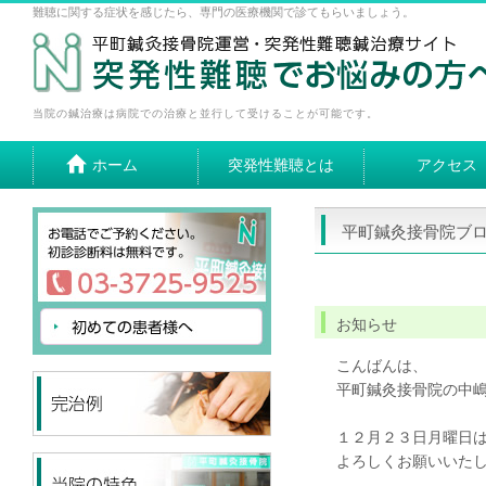
難聴に関する症状を感じたら、専門の医療機関で診てもらいましょう。
当院の鍼治療は病院での治療と並行して受けることが可能です。
ホーム
突発性難聴とは
アクセス
平町鍼灸接骨院ブ
お知らせ
こんばんは、
平町鍼灸接骨院の中
１２月２３日月曜日
よろしくお願いいた