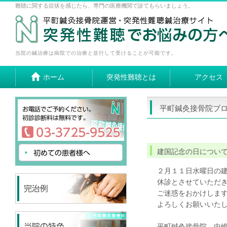
難聴に関する症状を感じたら、専門の医療機関で診てもらいましょう。
当院の鍼治療は病院での治療と並行して受けることが可能です。
ホーム
突発性難聴とは
アクセス
平町鍼灸接骨院ブ
建国記念の日につい
２月１１日水曜日の
休診とさせていただ
ご迷惑をおかけしま
よろしくお願いいた
平町鍼灸接骨院 中