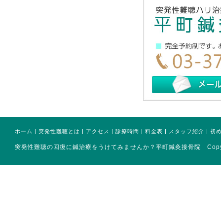
ホーム
|
突発性難聴とは
|
アクセス
|
診療時間
|
料金表
|
スタッフ紹介
|
初
突発性難聴の回復に鍼治療をうけてみませんか？平町鍼灸接骨院 Copyright(ｃ