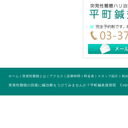
ホーム
|
突発性難聴とは
|
アクセス
|
診療時間
|
料金表
|
スタッフ紹介
|
初
突発性難聴の回復に鍼治療をうけてみませんか？平町鍼灸接骨院 Copyright(ｃ