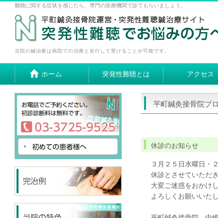
難聴に関する症状を感じたら、専門の医療機関で診てもらいましょう。
当院の鍼治療は病院での治療と並行して受けることが可能です。
ホーム
突発性難聴とは
アクセス
平町鍼灸接骨院ブ
休診のお知らせ
３月２５日水曜日・
休診とさせていただ
大変ご迷惑をおかけ
よろしくお願いいた
平町鍼灸接骨院 中